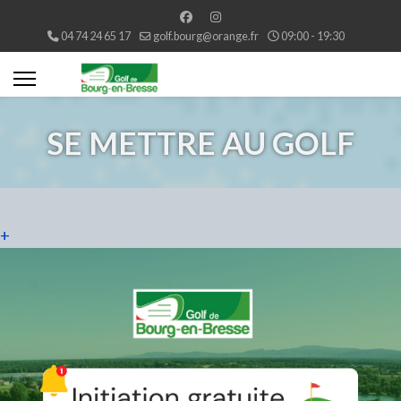
04 74 24 65 17
golf.bourg@orange.fr
09:00 - 19:30
SE METTRE AU GOLF
+