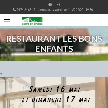
04 74 24 65 17
golf.bourg@orange.fr
09:00 - 19:30
RESTAURANT LES BONS
ENFANTS
+