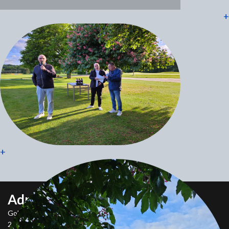
+
+
Adresse
Golf de Bourg-en-Bresse
29 Allée Louis Robin